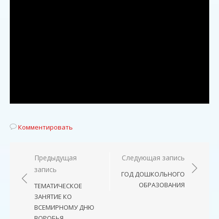
Комментировать
Навигация
Предыдущая
Следующая запись
запись
по
ГОД ДОШКОЛЬНОГО
записям
ОБРАЗОВАНИЯ
ТЕМАТИЧЕСКОЕ
ЗАНЯТИЕ КО
ВСЕМИРНОМУ ДНЮ
ВОРОБЬЯ