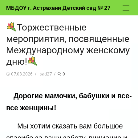
Перейти
МБДОУ г. Астрахани Детский сад № 27
к
содержимому
Торжественные
мероприятия, посвященные
Международному женскому
дню!
Опубликовано
Автор
07.03.2026
sad27
0
Дорогие мамочки, бабушки и все-
все женщины!
Мы хотим сказать вам большое