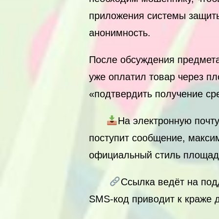
приложения системы защиты
анонимность.
После обсуждения предмета 
уже оплатил товар через п
«подтвердить получение ср
На электронную почт
поступит сообщение, макси
официальный стиль площадк
Ссылка ведёт на под
SMS-код приводит к краже д