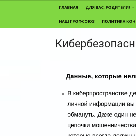
Перейти
ГЛАВНАЯ
ДЛЯ ВАС, РОДИТЕЛИ!
к
содержимому
НАШ ПРОФСОЮЗ
ПОЛИТИКА КОН
Кибербезопасн
Данные, которые нел
В киберпространстве д
личной информации вы 
обмануть. Даже один н
цепочки мошенничества
которые всегда должны 