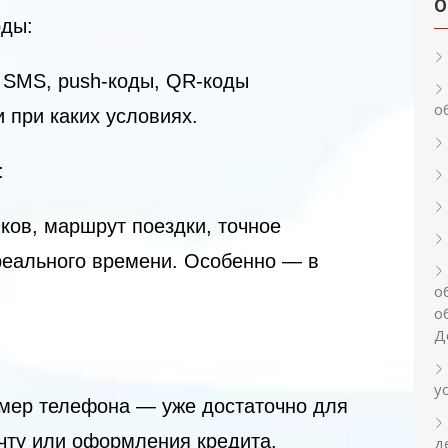
О
оды:
 SMS, push-коды, QR-коды
о
 при каких условиях.
:
ков, маршрут поездки, точное
еального времени. Особенно — в
о
о
Д
у
омер телефона — уже достаточно для
очту или оформления кредита.
д