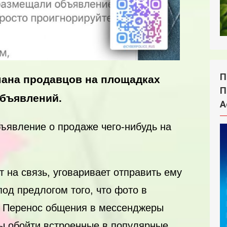
П
мана продавцов на площадках
П
бъявлений.
А
вление о продаже чего-нибудь на
 связь, уговаривает отправить ему
од предлогом того, что фото в
. Перенос общения в мессенджеры
ы обойти встроенные в популярные