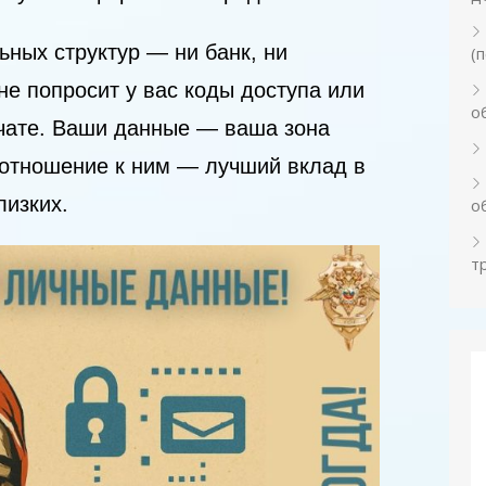
ьных структур — ни банк, ни
(
не попросит у вас коды доступа или
о
 чате. Ваши данные — ваша зона
 отношение к ним — лучший вклад в
лизких.
о
т