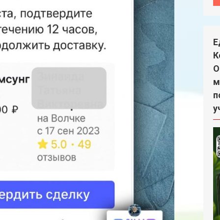
Е
К
О
м
п
у