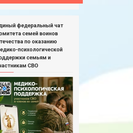
диный федеральный чат
омитета семей воинов
течества по оказанию
едико-психологической
оддержки семьям и
частникам СВО