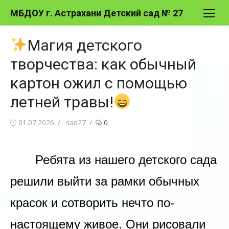
Перейти
МБДОУ г. Астрахани Детский сад № 27
к
содержимому
Магия детского
творчества: как обычный
картон ожил с помощью
летней травы!
Опубликовано
Автор
01.07.2026
sad27
0
Ребята из нашего детского сада
решили выйти за рамки обычных
красок и сотворить нечто по-
настоящему живое. Они рисовали