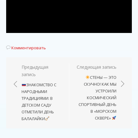
Комментировать
Навигация
Предыдущая
Следующая запись
запись
по
СТЕНЫ — ЭТО
записям
СКУЧНО! КАК МЫ
ЗНАКОМСТВО С
УСТРОИЛИ
НАРОДНЫМИ
КОСМИЧЕСКИЙ
ТРАДИЦИЯМИ: В
СПОРТИВНЫЙ ДЕНЬ
ДЕТСКОМ САДУ
В «МОРСКОМ
ОТМЕТИЛИ ДЕНЬ
СКВЕРЕ»
БАЛАЛАЙКИ