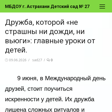
Перейти
МБДОУ г. Астрахани Детский сад № 27
к
содержимому
Дружба, которой «не
страшны ни дожди, ни
вьюги»: главные уроки от
детей.
Опубликовано
Автор
09.06.2026
sad27
0
9 июня, в Международный день
друзей, стоит поучиться
искренности у детей. Их дружба
лишена сложных ритуалов и