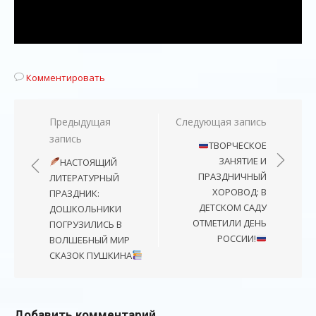
Комментировать
Навигация
Предыдущая
Следующая запись
запись
по
ТВОРЧЕСКОЕ
записям
ЗАНЯТИЕ И
НАСТОЯЩИЙ
ПРАЗДНИЧНЫЙ
ЛИТЕРАТУРНЫЙ
ХОРОВОД: В
ПРАЗДНИК:
ДЕТСКОМ САДУ
ДОШКОЛЬНИКИ
ОТМЕТИЛИ ДЕНЬ
ПОГРУЗИЛИСЬ В
РОССИИ!
ВОЛШЕБНЫЙ МИР
СКАЗОК ПУШКИНА
Добавить комментарий