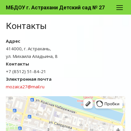
Перейти
МБДОУ г. Астрахани Детский сад № 27
к
содержимому
Контакты
Адрес
414000, г. Астрахань,
ул. Михаила Аладьина, 8
Контакты
+7 (8512) 51-84-21
Электронная почта
mozaica27@mail.ru
МБДОУ г. астрахани детский сад № 27
Детский сад, ясли в Астрахани