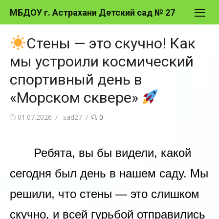
Перейти
МБДОУ г. Астрахани Детский сад № 27
к
содержимому
Стены — это скучно! Как
мы устроили космический
спортивный день в
«Морском сквере»
Опубликовано
Автор
01.07.2026
sad27
0
Ребята, вы бы видели, какой
сегодня был день в нашем саду. Мы
решили, что стены — это слишком
скучно, и всей гурьбой отправились