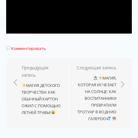
Комментировать
Навигация
Предыдущая
Следующая запись
запись
по
МАГИЯ,
записям
КОТОРАЯ ИСЧЕЗАЕТ
МАГИЯ ДЕТСКОГО
НА СОЛНЦЕ: КАК
ТВОРЧЕСТВА: КАК
ВОСПИТАННИКИ
ОБЫЧНЫЙ КАРТОН
ПРЕВРАТИЛИ
ОЖИЛ С ПОМОЩЬЮ
ТРОТУАР В ВОДНУЮ
ЛЕТНЕЙ ТРАВЫ!
ГАЛЕРЕЮ