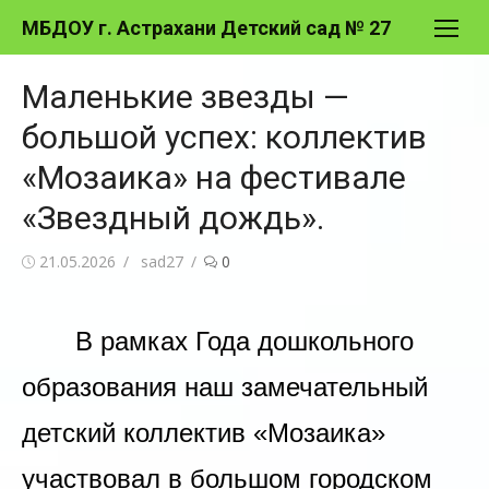
Перейти
МБДОУ г. Астрахани Детский сад № 27
к
содержимому
Маленькие звезды —
большой успех: коллектив
«Мозаика» на фестивале
«Звездный дождь».
Опубликовано
Автор
21.05.2026
sad27
0
В рамках Года дошкольного
образования наш замечательный
детский коллектив «Мозаика»
участвовал в большом городском