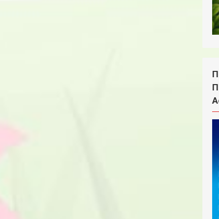
П
П
А