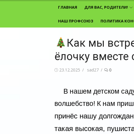
Перейти
ГЛАВНАЯ
ДЛЯ ВАС, РОДИТЕЛИ!
к
содержимому
НАШ ПРОФСОЮЗ
ПОЛИТИКА КОН
Как мы встр
ёлочку вместе
Опубликовано
Автор
23.12.2025
sad27
0
В нашем детском саду
волшебство! К нам при
принëс нашу долгождан
такая высокая, пушиста