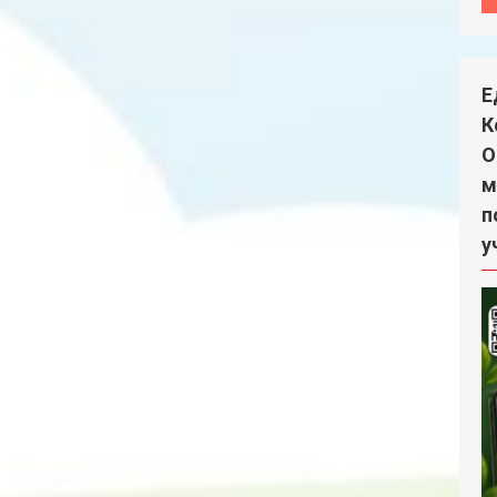
Е
К
О
м
п
у