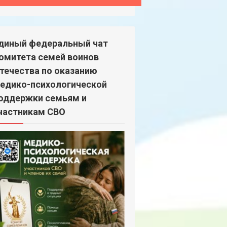
диный федеральный чат
омитета семей воинов
течества по оказанию
едико-психологической
оддержки семьям и
частникам СВО