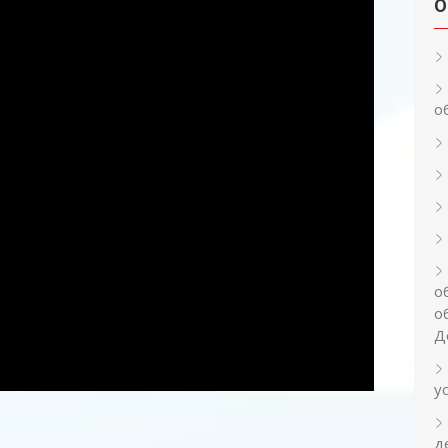
О
о
о
о
Д
у
д